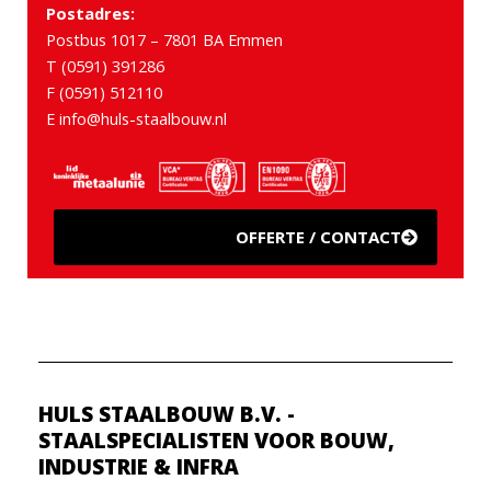
Postadres:
Postbus 1017 – 7801 BA Emmen
T (0591) 391286
F (0591) 512110
E info@huls-staalbouw.nl
OFFERTE / CONTACT
HULS STAALBOUW B.V. -
STAALSPECIALISTEN VOOR BOUW,
INDUSTRIE & INFRA