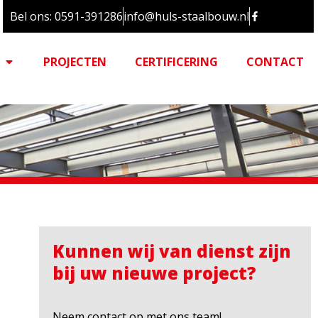
Bel ons: 0591-391286
info@huls-staalbouw.nl
PROJECTEN
CERTIFICERING
CONTACT
Kunnen wij van dienst zijn
bij uw nieuwe project?
Neem contact op met ons team!