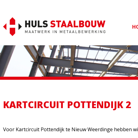
Ga
naar
de
H
inhoud
KARTCIRCUIT POTTENDIJK 2
Voor Kartcircuit Pottendijk te Nieuw Weerdinge hebben wi