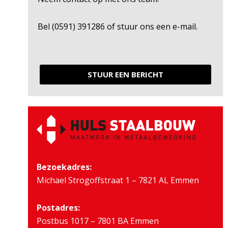
Bel (0591) 391286 of stuur ons een e-mail.
STUUR EEN BERICHT
Bezoekadres:
Michael Strogoffstraat 1 – 7821 AL Emmen
Postadres:
Postbus 1017 – 7801 BA Emmen