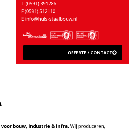
T (0591) 391286
F (0591) 512110
E info@huls-staalbouw.nl
OFFERTE / CONTACT
A
 voor bouw, industrie & infra.
Wij produceren,